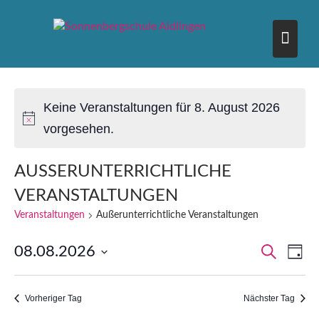
Skip
to
content
Keine Veranstaltungen für 8. August 2026
vorgesehen.
AUSSERUNTERRICHTLICHE V
ERANSTALTUNGEN
Veranstaltungen
Außerunterrichtliche Veranstaltungen
V
V
08.08.2026
S
T
E
u
D
a
E
c
R
g
a
h
A
Vorheriger Tag
Nächster Tag
t
R
e
N
u