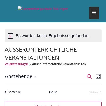
Skip
to
content
Es wurden keine Ergebnisse gefunden.
AUSSERUNTERRICHTLICHE V
ERANSTALTUNGEN
Veranstaltungen
Außerunterrichtliche Veranstaltungen
V
V
Anstehende
S
L
E
u
D
i
E
c
R
s
a
h
A
t
Veranstaltungen
Vorherige
Heute
Nächste
t
R
e
Veranstalt
e
N
u
A
S
m