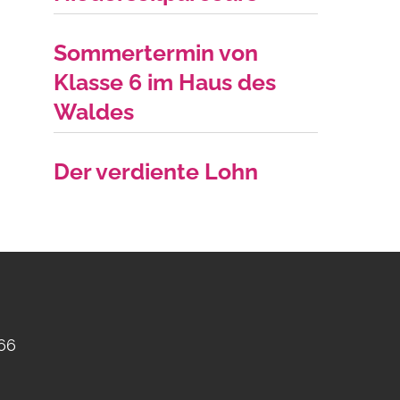
Sommertermin von
Klasse 6 im Haus des
Waldes
Der verdiente Lohn
766