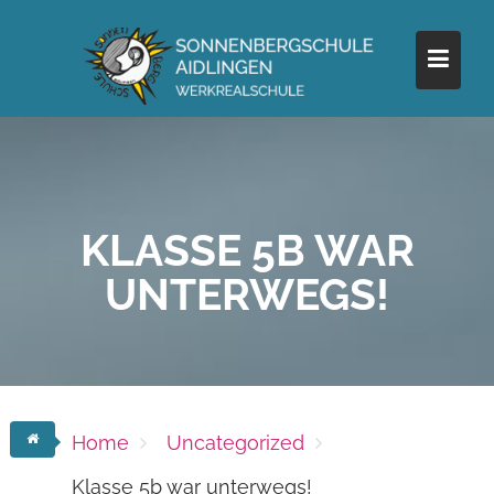
Skip
to
content
KLASSE 5B WAR
UNTERWEGS!
Home
Uncategorized
Klasse 5b war unterwegs!