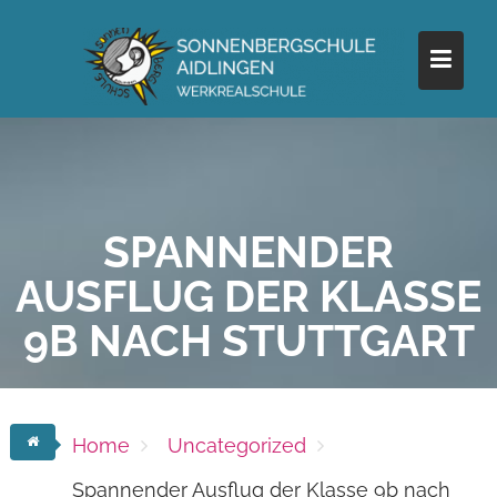
Skip
to
content
SPANNENDER
AUSFLUG DER KLASSE
9B NACH STUTTGART
Home
Uncategorized
Spannender Ausflug der Klasse 9b nach