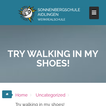
Skip
to
content
TRY WALKING IN MY
SHOES!
Home
Uncategorized
Try walking in my shoes!