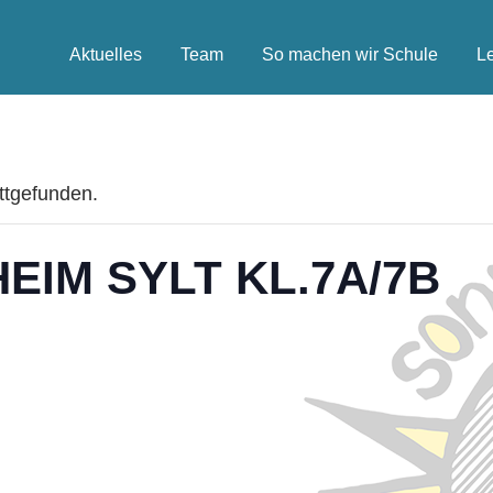
Aktuelles
Team
So machen wir Schule
L
attgefunden.
IM SYLT KL.7A/7B