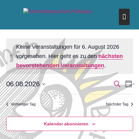
Skip
to
content
Keine Veranstaltungen für 6. August 2026
vorgesehen. Hier geht es zu den
nächsten
bevorstehenden Veranstaltungen
.
V
06.08.2026
V
S
T
u
E
a
D
c
E
R
g
a
h
A
Vorheriger Tag
Nächster Tag
e
t
R
N
u
A
S
m
Kalender abonnieren
T
w
N
ä
A