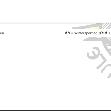
ken
⛸️⛷️❄️ Wintersporttag ❄️⛷️⛸️