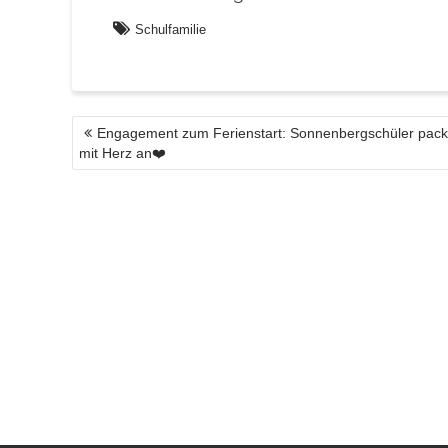
Schulfamilie
BEITRAGSNAVIGATION
Engagement zum Ferienstart: Sonnenbergschüler pac
mit Herz an❤️