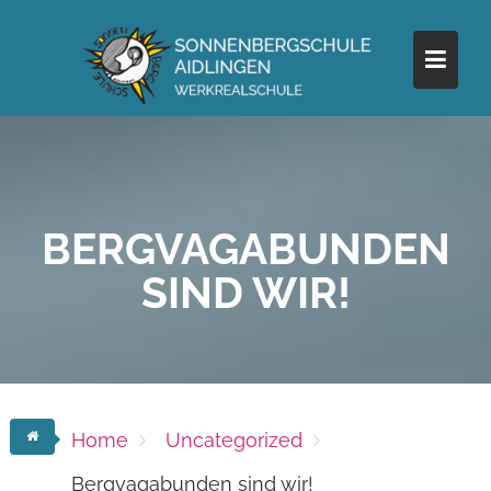
Skip
to
content
BERGVAGABUNDEN
SIND WIR!
Home
Uncategorized
Bergvagabunden sind wir!